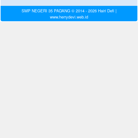
SMP NEGERI 35 PADANG © 2014 - 2026 Hairi Defi |
www.herrydevi.web.id